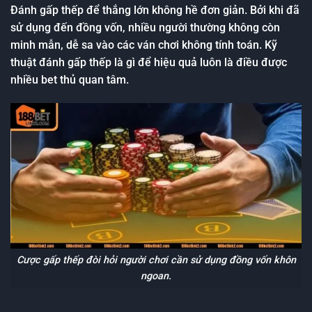
Đánh gấp thếp để thắng lớn không hề đơn giản. Bởi khi đã
sử dụng đến đồng vốn, nhiều người thường không còn
minh mẫn, dễ sa vào các ván chơi không tính toán. Kỹ
thuật đánh gấp thếp là gì để hiệu quả luôn là điều được
nhiều bet thủ quan tâm.
Cược gấp thếp đòi hỏi người chơi cần sử dụng đồng vốn khôn
ngoan.