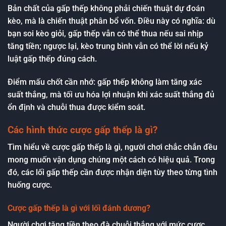
Bản chất của gấp thếp không phải chiến thuật dự đoán
kèo, mà là chiến thuật phân bổ vốn. Điều này có nghĩa: dù
bạn soi kèo giỏi, gấp thếp vẫn có thể thua nếu sai nhịp
tăng tiền; ngược lại, kèo trung bình vẫn có thể lời nếu kỷ
luật gấp thếp đúng cách.
Điểm mấu chốt cần nhớ: gấp thếp không làm tăng xác
suất thắng, mà tối ưu hóa lợi nhuận khi xác suất thắng đủ
ổn định và chuỗi thua được kiểm soát.
Các hình thức cược gấp thếp là gì?
Tìm hiểu về cược gấp thếp là gì, người chơi chắc chắn đều
mong muốn vận dụng chúng một cách có hiệu quả. Trong
đó, các lối gấp thếp cần được nhận diện tùy theo từng tình
huống cược.
Cược gấp thếp là gì với lối đánh dương?
Người chơi tăng tiền theo đà chuỗi thắng với mức cược