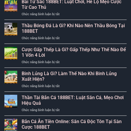
Bài Tứ Sắc 188BET: Luật Chơi, Hé Lộ Mẹo Cược
Thuật
Bàn
Lưu
Bắt
Từ Cao Thủ
Cờ
Cược
Kèo
ở
Chức năng bình luận bị tắt
Thế
15
Bài
Nào
Phút
Tứ
Thầu Bóng Đá Là Gì? Khi Nào Nên Thầu Bóng Tại
Tại
Chốt
Sắc
188BET?
188BET
Là
188BET:
Mẹo
Thắng
ở
Chức năng bình luận bị tắt
Luật
Thực
Thầu
Chơi,
Chiến
Bóng
Cược Gấp Thếp Là Gì? Gấp Thếp Như Thế Nào Để
Hé
Đá
Lộ
1 Vốn 4 Lời
Là
Mẹo
ở
Chức năng bình luận bị tắt
Gì?
Cược
Cược
Khi
Từ
Gấp
Binh Lủng Là Gì? Làm Thế Nào Khi Binh Lủng
Nào
Cao
Thếp
Nên
Xuất Hiện?
Thủ
Là
Thầu
ở
Chức năng bình luận bị tắt
Gì?
Bóng
Binh
Gấp
Tại
Lủng
Thần Tài Bắn Cá 188BET: Luật Săn Cá, Mẹo Chơi
Thếp
188BET
Là
Như
Hiệu Quả
Gì?
Thế
ở
Chức năng bình luận bị tắt
Làm
Nào
Thần
Thế
Để
Tài
Bắn Cá Ăn Tiền Online: Săn Cá Độc Tôn Tại Sàn
Nào
1
Bắn
Khi
Cược 188BET
Vốn
Cá
Binh