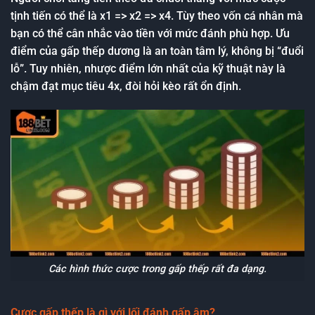
tịnh tiến có thể là x1 => x2 => x4. Tùy theo vốn cá nhân mà
bạn có thể cân nhắc vào tiền với mức đánh phù hợp. Ưu
điểm của gấp thếp dương là an toàn tâm lý, không bị “đuổi
lỗ”. Tuy nhiên, nhược điểm lớn nhất của kỹ thuật này là
chậm đạt mục tiêu 4x, đòi hỏi kèo rất ổn định.
Các hình thức cược trong gấp thếp rất đa dạng.
Cược gấp thếp là gì với lối đánh gấp âm?