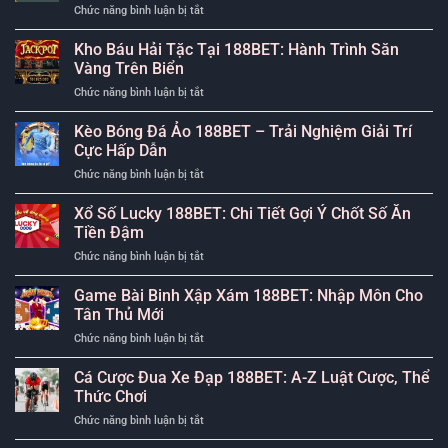
4
ở
Chức năng bình luận bị tắt
188BET:
Lủng
Lời
Bắn
Luật
Xuất
Cá
Kho Báu Hải Tặc Tại 188BET: Hành Trình Săn
Săn
Hiện?
Ăn
Cá,
Vàng Trên Biển
Tiền
Mẹo
ở
Chức năng bình luận bị tắt
Online:
Chơi
Kho
Săn
Hiệu
Báu
Kèo Bóng Đá Ảo 188BET – Trải Nghiệm Giải Trí
Cá
Quả
Hải
Độc
Cực Hấp Dẫn
Tặc
Tôn
ở
Chức năng bình luận bị tắt
Tại
Tại
Kèo
188BET:
Sàn
Bóng
Xổ Số Lucky 188BET: Chi Tiết Gợi Ý Chốt Số Ăn
Hành
Cược
Đá
Trình
Tiền Đậm
188BET
Ảo
Săn
ở
Chức năng bình luận bị tắt
188BET
Vàng
Xổ
–
Trên
Số
Game Bài Binh Xập Xám 188BET: Nhập Môn Cho
Trải
Biển
Lucky
Nghiệm
Tân Thủ Mới
188BET:
Giải
ở
Chức năng bình luận bị tắt
Chi
Trí
Game
Tiết
Cực
Bài
Cá Cược Đua Xe Đạp 188BET: A-Z Luật Cược, Thể
Gợi
Hấp
Binh
Ý
Thức Chơi
Dẫn
Xập
Chốt
ở
Chức năng bình luận bị tắt
Xám
Số
Cá
188BET:
Ăn