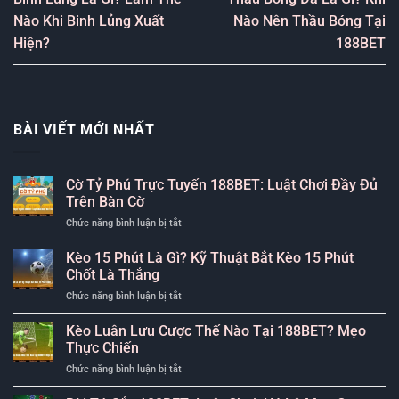
Nào Khi Binh Lủng Xuất
Nào Nên Thầu Bóng Tại
Hiện?
188BET
BÀI VIẾT MỚI NHẤT
Cờ Tỷ Phú Trực Tuyến 188BET: Luật Chơi Đầy Đủ
Trên Bàn Cờ
ở
Chức năng bình luận bị tắt
Cờ
Tỷ
Kèo 15 Phút Là Gì? Kỹ Thuật Bắt Kèo 15 Phút
Phú
Chốt Là Thắng
Trực
ở
Chức năng bình luận bị tắt
Tuyến
Kèo
188BET:
15
Kèo Luân Lưu Cược Thế Nào Tại 188BET? Mẹo
Luật
Phút
Chơi
Thực Chiến
Là
Đầy
ở
Chức năng bình luận bị tắt
Gì?
Đủ
Kèo
Kỹ
Trên
Luân