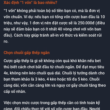
Xác định “1 vốn” là bao nhiêu?
“1 vốn” không phải toàn bộ số tiền bạn có, mà là đơn vị
vốn chuẩn. Ví dụ: nếu bạn có tổng vốn cược ban đầu là 10
triệu, như vậy, 1 đơn vị nên đặt cược sẽ là 250.000đ (điều
này sẽ đảm bảo bạn có ít nhất 40 vòng chơi với vốn ban
đầu). Cách này giúp tránh all-in vô thức và kiểm soát rủi
ro.
Chọn chuỗi gấp thếp ngắn
Cược gấp thếp là gì sẽ không còn quá khó khăn nếu bet
thủ biết cách chơi bắt đầu từ chuỗi ngắn. Để đạt mục tiêu
4x, không nên kéo chuỗi quá dài. Chuỗi lý tưởng dành cho
bạn tham khảo là 3 kèo, 4 kèo hoặc tối đa 5 kèo. Chuỗi
càng dài, vốn cần càng lớn và nguy cơ gãy chuỗi tăng theo
cấp số nhân.
Việc chọn mức cược trong gấp thếp cần có tính toán kỹ
càng, đối chiếu thực tế với số vốn cược bạn đầu. Người