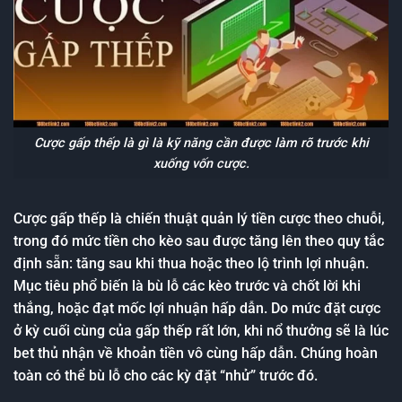
Cược gấp thếp là gì là kỹ năng cần được làm rõ trước khi
xuống vốn cược.
Cược gấp thếp là chiến thuật quản lý tiền cược theo chuỗi,
trong đó mức tiền cho kèo sau được tăng lên theo quy tắc
định sẵn: tăng sau khi thua hoặc theo lộ trình lợi nhuận.
Mục tiêu phổ biến là bù lỗ các kèo trước và chốt lời khi
thắng, hoặc đạt mốc lợi nhuận hấp dẫn. Do mức đặt cược
ở kỳ cuối cùng của gấp thếp rất lớn, khi nổ thưởng sẽ là lúc
bet thủ nhận về khoản tiền vô cùng hấp dẫn. Chúng hoàn
toàn có thể bù lỗ cho các kỳ đặt “nhử” trước đó.