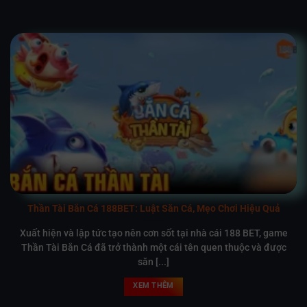
Thần Tài Bắn Cá 188BET: Luật Săn Cá, Mẹo Chơi Hiệu Quả
Xuất hiện và lập tức tạo nên cơn sốt tại nhà cái 188 BET, game
Thần Tài Bắn Cá đã trở thành một cái tên quen thuộc và được
săn [...]
XEM THÊM