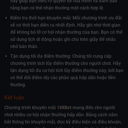
này giúp bạn hiểu rõ quyền lợi của mình và đảm bảo
rằng bạn có thể nhận thưởng một cách hợp lệ.
Kiểm tra thời hạn khuyến mãi: Mỗi chương trình ưu đãi
sẽ có thời hạn diễn ra nhất định. Hãy ghi nhớ thời gian
để không bỏ lỡ cơ hội nhận thưởng của bạn. Bạn có thể
sử dụng lịch di động hoặc ghi chú trên giấy để nhắc
nhở bản thân.
Tận dụng tối đa điểm thưởng: Chúng tôi cung cấp
chương trình tích lũy điểm thưởng cho người chơi. Hãy
tận dụng tối đa cơ hội tích lũy điểm thưởng này, bởi bạn
có thể đổi điểm lấy các phần quà hấp dẫn hoặc tiền
thưởng.
Kết luận
Chương trình khuyến mãi
188Bet
mang đến cho người
chơi nhiều cơ hội nhận thưởng hấp dẫn. Bằng cách nắm
bắt thông tin khuyến mãi, đọc kỹ điều kiện và điều khoản,