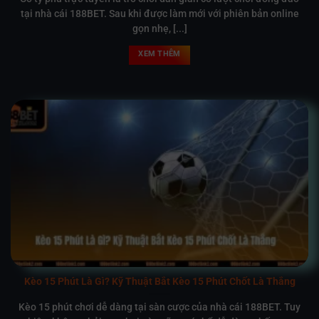
tại nhà cái 188BET. Sau khi được làm mới với phiên bản online
gọn nhẹ, [...]
XEM THÊM
Kèo 15 Phút Là Gì? Kỹ Thuật Bắt Kèo 15 Phút Chốt Là Thắng
Kèo 15 phút chơi dễ dàng tại sàn cược của nhà cái 188BET. Tuy