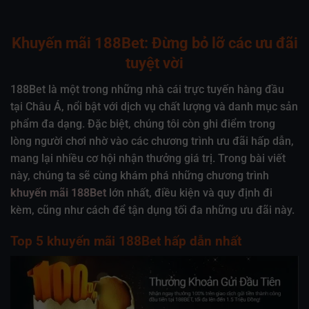
Khuyến mãi 188Bet: Đừng bỏ lỡ các ưu đãi
tuyệt vời
188Bet là một trong những nhà cái trực tuyến hàng đầu
tại Châu Á, nổi bật với dịch vụ chất lượng và danh mục sản
phẩm đa dạng. Đặc biệt, chúng tôi còn ghi điểm trong
lòng người chơi nhờ vào các chương trình ưu đãi hấp dẫn,
mang lại nhiều cơ hội nhận thưởng giá trị. Trong bài viết
này, chúng ta sẽ cùng khám phá những chương trình
khuyến mãi 188Bet
lớn nhất, điều kiện và quy định đi
kèm, cũng như cách để tận dụng tối đa những ưu đãi này.
Top 5 khuyến mãi 188Bet hấp dẫn nhất