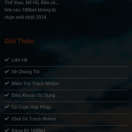
Thể thao, Nổ Hũ, Bắn cá...
link vào 188bet không bị
chặn mới nhất 2024
Giới Thiệu
Liên Hệ
Về Chúng Tôi
Miễn Trừ Trách Nhiệm
Điều Khoản Sử Dụng
Cá Cược Hợp Pháp
Chơi Có Trách Nhiệm
Đăng Ký 188Bet