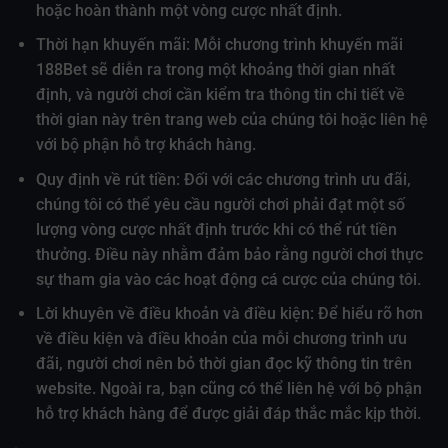
hoặc hoàn thành một vòng cược nhất định.
Thời hạn khuyến mãi: Mỗi chương trình khuyến mãi
188Bet sẽ diễn ra trong một khoảng thời gian nhất
định, và người chơi cần kiểm tra thông tin chi tiết về
thời gian này trên trang web của chúng tôi hoặc liên hệ
với bộ phận hỗ trợ khách hàng.
Quy định về rút tiền: Đối với các chương trình ưu đãi,
chúng tôi có thể yêu cầu người chơi phải đạt một số
lượng vòng cược nhất định trước khi có thể rút tiền
thưởng. Điều này nhằm đảm bảo rằng người chơi thực
sự tham gia vào các hoạt động cá cược của chúng tôi.
Lời khuyên về điều khoản và điều kiện: Để hiểu rõ hơn
về điều kiện và điều khoản của mỗi chương trình ưu
đãi, người chơi nên bỏ thời gian đọc kỹ thông tin trên
website. Ngoài ra, bạn cũng có thể liên hệ với bộ phận
hỗ trợ khách hàng để được giải đáp thắc mắc kịp thời.