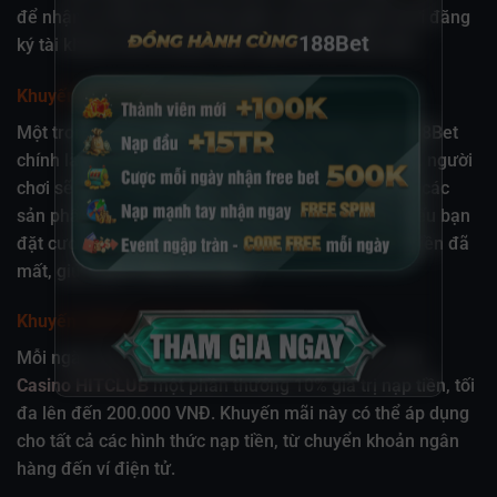
để nhận ưu đãi này rất đơn giản: chỉ cần người chơi đăng
188Bet
ký tài khoản mới và thực hiện nạp tiền lần đầu tiên.
Khuyến mãi hoàn trả hàng tuần
Một trong những điểm cộng lớn của khuyến mãi 188Bet
chính là chương trình hoàn trả hàng tuần. Mỗi tuần, người
chơi sẽ được hoàn trả tới 1% giá trị cược cho tất cả các
sản phẩm cá cược thể thao. Điều này có nghĩa là nếu bạn
đặt cược thường xuyên, bạn sẽ nhận lại một phần tiền đã
mất, giúp giảm thiểu tổn thất.
Khuyến mãi nạp tiền hàng ngày
Mỗi ngày, khuyến mãi 188Bet dành tặng người chơi
Casino HITCLUB
một phần thưởng 10% giá trị nạp tiền, tối
đa lên đến 200.000 VNĐ. Khuyến mãi này có thể áp dụng
cho tất cả các hình thức nạp tiền, từ chuyển khoản ngân
hàng đến ví điện tử.